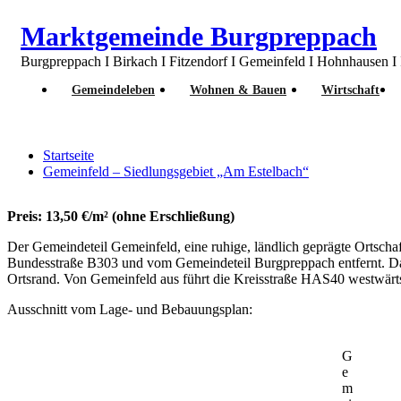
Marktgemeinde Burgpreppach
Burgpreppach I Birkach I Fitzendorf I Gemeinfeld I Hohnhausen I 
Gemeindeleben
Wohnen & Bauen
Wirtschaft
Gemeinfeld – Siedlungsgebiet „Am Estelb
Startseite
Gemeinfeld – Siedlungsgebiet „Am Estelbach“
Preis: 13,50 €/m² (ohne Erschließung)
Der Gemeindeteil Gemeinfeld, eine ruhige, ländlich geprägte Ortscha
Bundesstraße B303 und vom Gemeindeteil Burgpreppach entfernt. Da
Ortsrand. Von Gemeinfeld aus führt die Kreisstraße HAS40 westwärt
Ausschnitt vom Lage- und Bebauungsplan:
G
e
m