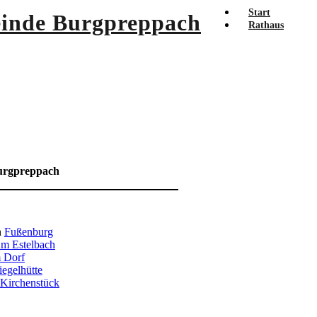
Start
Rathaus
urgpreppach
h
Fußenburg
m Estelbach
 Dorf
iegelhütte
Kirchenstück