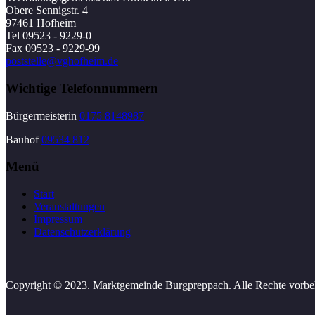
Obere Sennigstr. 4
97461 Hofheim
Tel 09523 - 9229-0
Fax 09523 - 9229-99
poststelle@vghofheim.de
Wichtige Telefonnummern
Bürgermeisterin
0175 8148987
Bauhof
09534 812
Menü
Start
Veranstaltungen
Impressum
Datenschutzerklärung
Copyright © 2023. Marktgemeinde Burgpreppach. Alle Rechte vorbe