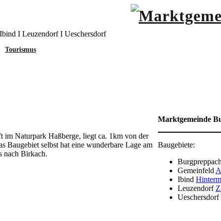
Ibind I Leuzendorf I Ueschersdorf
Tourismus
ach“
Marktgemeinde B
ft im Naturpark Haßberge, liegt ca. 1km von der
s Baugebiet selbst hat eine wunderbare Lage am
Baugebiete:
s nach Birkach.
Burgpreppac
Gemeinfeld
A
Ibind
Hinterm
Leuzendorf
Z
Ueschersdorf