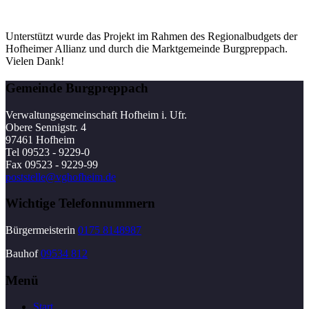
Unterstützt wurde das Projekt im Rahmen des Regionalbudgets der
Hofheimer Allianz und durch die Marktgemeinde Burgpreppach.
Vielen Dank!
Gemeinde Burgpreppach
Verwaltungsgemeinschaft Hofheim i. Ufr.
Obere Sennigstr. 4
97461 Hofheim
Tel 09523 - 9229-0
Fax 09523 - 9229-99
poststelle@vghofheim.de
Wichtige Telefonnummern
Bürgermeisterin
0175 8148987
Bauhof
09534 812
Menü
Start