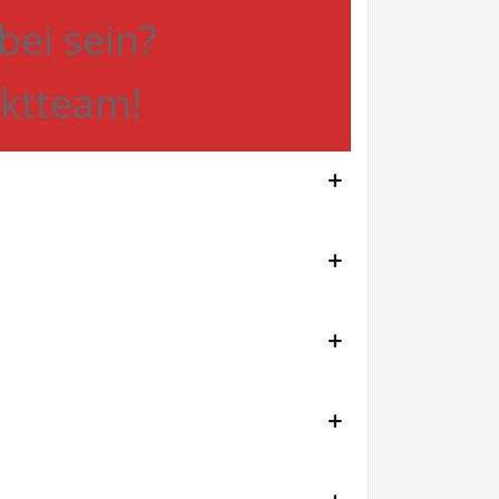
bei sein?
rktteam!
+
+
+
+