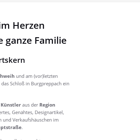
 im Herzen
e ganze Familie
rtskern
chweih
und am (vor)letzten
 das Schloß in Burgpreppach ein
 Künstler
aus der
Region
rtes, Genähtes, Designartikel,
en und Verkaufshäuschen im
ptstraße
.