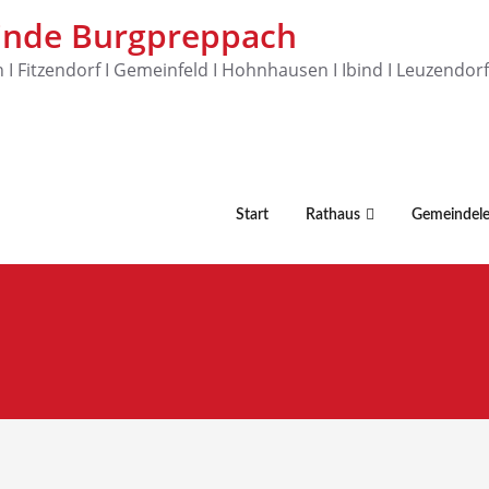
nde Burgpreppach
 I Fitzendorf I Gemeinfeld I Hohnhausen I Ibind I Leuzendor
Start
Rathaus
Gemeindel