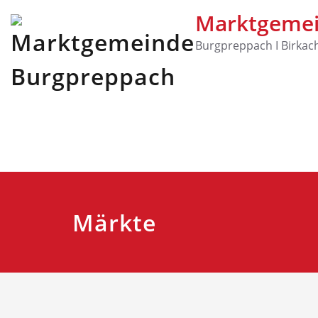
Marktgemei
Burgpreppach I Birkach
Märkte