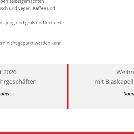
ben selbstgemachten
risch und vegan, Kaffee und
bis jung und groß und klein. Für
ern nicht geparkt werden kann.
t 2026
Weihn
ahrgeschäften
mit Blaskapel
tober
Sonn